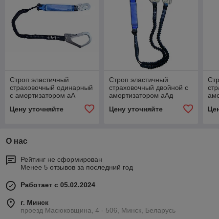
Строп эластичный
Строп эластичный
Стр
страховочный одинарный
страховочный двойной с
стр
с амортизатором аА
амортизатором аАд
ам
К50+К20 NL
К50+К20 NL
К6
Цену уточняйте
Цену уточняйте
Це
О нас
Рейтинг не сформирован
Менее 5 отзывов за последний год
Работает с 05.02.2024
г. Минск
проезд Масюковщина, 4 - 506, Минск, Беларусь