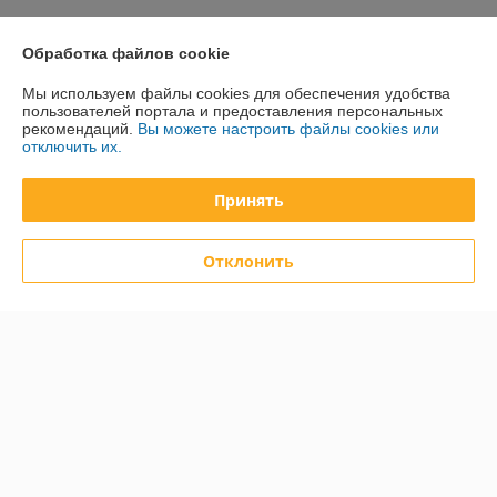
Покупатель
16.09.2024
Обработка файлов cookie
Отлично
Мы используем файлы cookies для обеспечения удобства
пользователей портала и предоставления персональных
рекомендаций.
Вы можете настроить файлы cookies или
Прекрасный сервис и высококачественные товары! Работали с 
отключить их.
ребятами уже несколько раз, всегда на высоте. Особенно 
понравилась их поддержка и готовность ответить на все вопросы.
Принять
Показать все отзывы
Отклонить
О нас
Контакты
Доставка и оплата
График работы