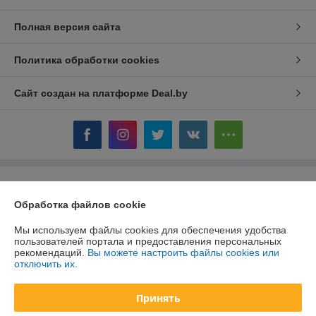
Полная версия сайта
Политика обработки cookies
Сайт создан на платформе Deal.by
Информация для покупателя
Обработка файлов cookie
Юридическое лицо:
ООО ПромТехРешение
Минск проезд. Масюковщина, д.4 ком.506
Мы используем файлы cookies для обеспечения удобства
пользователей портала и предоставления персональных
Регистрационный номер ЕГР: 193737431
рекомендаций.
Вы можете настроить файлы cookies или
отключить их.
УНП: 193737431
Регистрационный орган: Минский горисполком
Принять
Дата регистрации компании: 17.01.2024