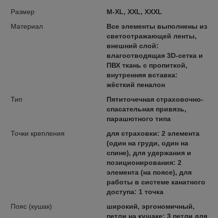
Размер
M-XL, XXL, XXXL
Материал
Все элементы выполнены из
светоотражающей ленты,
внешний слой:
влагоотводящая 3D-сетка и
ПВХ ткань с пропиткой,
внутренняя вставка:
жёсткий пеналон
Тип
Пятиточечная страховочно-
спасательная привязь,
парашютного типа
Точки крепления
для страховки: 2 элемента
(один на груди, один на
спине), для удержания и
позиционирования: 2
элемента (на поясе), для
работы в системе канатного
доступа: 1 точка
Пояс (кушак)
широкий, эргономичный,
петли на кушаке: 3 петли для