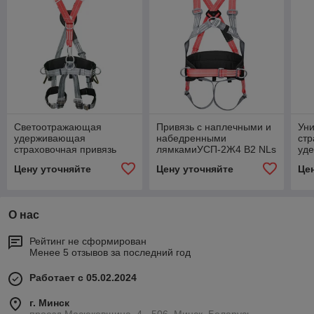
Светоотражающая
Привязь с наплечными и
Ун
удерживающая
набедренными
стр
страховочная привязь
лямкамиУСП-2Ж4 В2 NLs
уд
ССП-5 NLs (доп.точка для
СС
Цену уточняйте
Цену уточняйте
Це
спасения)
(Фа
О нас
Рейтинг не сформирован
Менее 5 отзывов за последний год
Работает с 05.02.2024
г. Минск