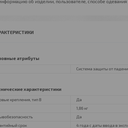
информацию об изделии, пользователе, способе одевания
РАКТЕРИСТИКИ
новные атрибуты
Система защиты от паден
хнические характеристики
овые крепления, тип В
Да
1,86 кг
ывобезопасность
Да
антийный срок
4 года с даты ввода в экс