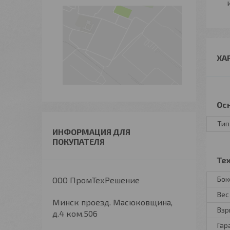
ХА
Ос
Тип
ИНФОРМАЦИЯ ДЛЯ
ПОКУПАТЕЛЯ
Те
Бок
ООО ПромТехРешение
Вес
Минск проезд. Масюковщина,
Взр
д.4 ком.506
Гар