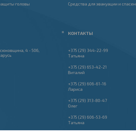
защиты головы
Средства для эвакуации и спасен
сюковщина, 4 - 506,
+375 (29) 344-22-99
ларусь
Татьяна
+375 (29) 653-42-21
Виталий
+375 (29) 606-61-16
Лариса
+375 (29) 313-80-47
Олег
+375 (29) 606-53-69
Татьяна