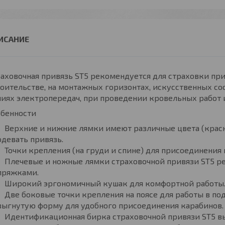
аховочная привязь ST5 рекомендуется для страховки пр
оительстве, на монтажных горизонтах, искусственных со
иях электропередач, при проведении кровельных работ и
обенности
Верхние и нижние лямки имеют различные цвета (красн
одевать привязь.
Точки крепления (на груди и спине) для присоединения
Плечевые и ножные лямки страховочной привязи ST5 
пряжками.
Широкий эргономичный кушак для комфортной работы
Две боковые точки крепления на поясе для работы в п
выгнутую форму для удобного присоединения карабинов
Идентификационная бирка страховочной привязи ST5 в