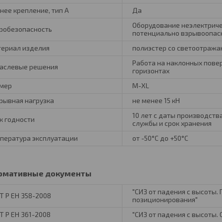
нее крепление, тип А
Да
Оборудование неэлектриче
робезопасность
потенциально взрывоопас
ериал изделия
полиэстер со светоотраж
Работа на наклонных повер
аслевые решения
горизонтах
мер
M-XL
рывная нагрузка
не менее 15 кН
10 лет с даты производств
к годности
службы и срок хранения
пература эксплуатации
от -50°C до +50°С
рмативные документы
"СИЗ от падения с высоты.
Т Р ЕН 358-2008
позиционирования"
Т Р ЕН 361-2008
"СИЗ от падения с высоты.