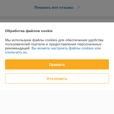
Показать все отзывы
О нас
Обработка файлов cookie
Контакты
Мы используем файлы cookies для обеспечения удобства
пользователей портала и предоставления персональных
рекомендаций.
Вы можете настроить файлы cookies или
Доставка и оплата
отключить их.
График работы
Принять
Полная версия сайта
Отклонить
Политика обработки cookies
Сайт создан на платформе Deal.by