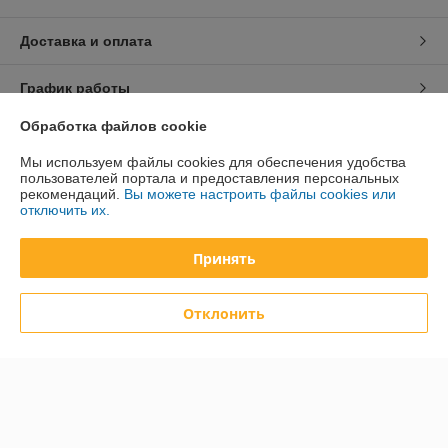
Доставка и оплата
График работы
Обработка файлов cookie
Полная версия сайта
Мы используем файлы cookies для обеспечения удобства
пользователей портала и предоставления персональных
Политика обработки cookies
рекомендаций.
Вы можете настроить файлы cookies или
отключить их.
Сайт создан на платформе Deal.by
Принять
Отклонить
Информация для покупателя
Юридическое лицо:
ООО ПромТехРешение
Минск проезд. Масюковщина, д.4 ком.506
Регистрационный номер ЕГР: 193737431