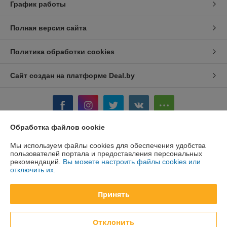
График работы
Полная версия сайта
Политика обработки cookies
Сайт создан на платформе Deal.by
Обработка файлов cookie
Информация для покупателя
Мы используем файлы cookies для обеспечения удобства
пользователей портала и предоставления персональных
Юридическое лицо:
ООО ПромТехРешение
рекомендаций.
Вы можете настроить файлы cookies или
Минск проезд. Масюковщина, д.4 ком.506
отключить их.
Регистрационный номер ЕГР: 193737431
Принять
УНП: 193737431
Регистрационный орган: Минский горисполком
Отклонить