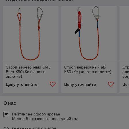
Строп веревочный СИЗ
Строп веревочный аВ
Ст
Врег К50+Кс (канат в
К50+Кс (канат в оплетке)
оди
оплетке)
ре
пол
Цену уточняйте
Цену уточняйте
Це
В+К
О нас
Рейтинг не сформирован
Менее 5 отзывов за последний год