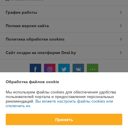
График работы
Полная версия сайта
Политика обработки cookies
Сайт создан на платформе Deal.by
Обработка файлов cookie
Информация для покупателя
Мы используем файлы cookies для обеспечения удобства
пользователей портала и предоставления персональных
Юридическое лицо:
ООО ПромТехРешение
рекомендаций.
Вы можете настроить файлы cookies или
Минск проезд. Масюковщина, д.4 ком.506
отключить их.
Регистрационный номер ЕГР: 193737431
Принять
УНП: 193737431