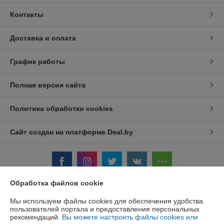
Контакты
Доставка и оплата
График работы
Полная версия сайта
Политика обработки cookies
Сайт создан на платформе Deal.by
Обработка файлов cookie
Информация для покупателя
Мы используем файлы cookies для обеспечения удобства
пользователей портала и предоставления персональных
Юридическое лицо:
ООО ПромТехРешение
рекомендаций.
Вы можете настроить файлы cookies или
Минск проезд. Масюковщина, д.4 ком.506