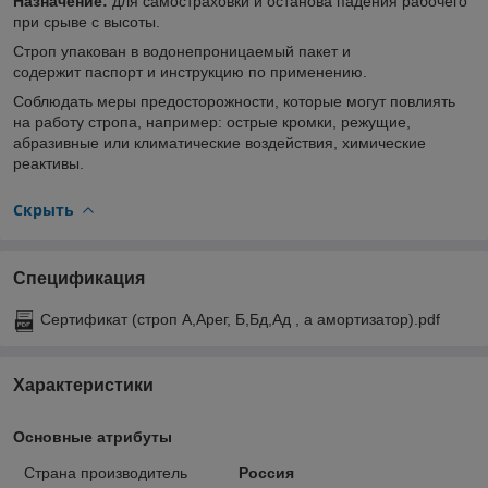
Назначение:
для самостраховки и останова падения рабочего
при срыве с высоты.
Строп упакован в водонепроницаемый пакет и
содержит паспорт и инструкцию по применению.
Соблюдать меры предосторожности, которые могут повлиять
на работу стропа, например: острые кромки, режущие,
абразивные или климатические воздействия, химические
реактивы.
Скрыть
Спецификация
Сертификат (строп А,Арег, Б,Бд,Ад , а амортизатор).pdf
Характеристики
Основные атрибуты
Страна производитель
Россия