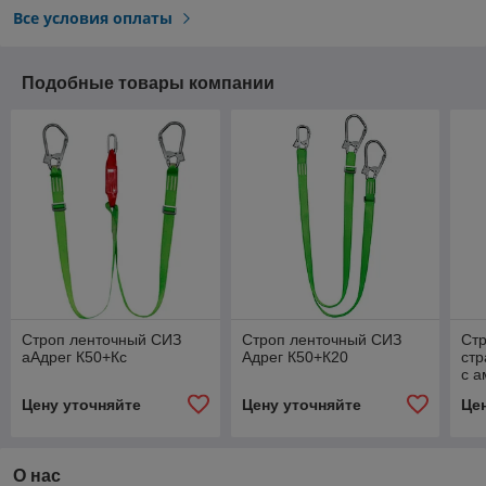
Все условия оплаты
Подобные товары компании
Строп ленточный СИЗ
Строп ленточный СИЗ
Стр
аАдрег К50+Кс
Адрег К50+К20
ст
с а
К5
Цену уточняйте
Цену уточняйте
Це
О нас