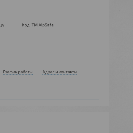
цу
Код:
ТМ AlpSafe
График работы
Адрес и контакты