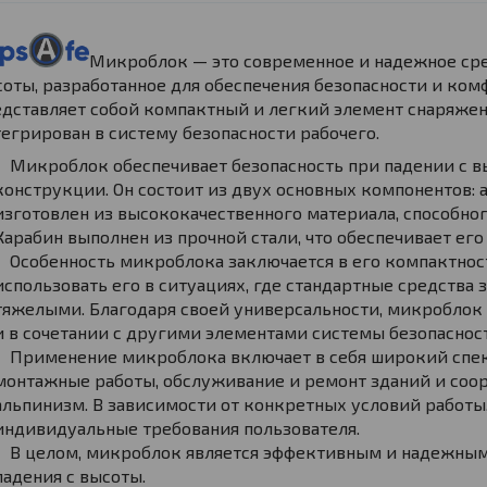
Микроблок — это современное и надежное сре
оты, разработанное для обеспечения безопасности и ком
дставляет собой компактный и легкий элемент снаряжен
егрирован в систему безопасности рабочего.
Микроблок обеспечивает безопасность при падении с в
конструкции. Он состоит из двух основных компонентов: 
изготовлен из высококачественного материала, способно
Карабин выполнен из прочной стали, что обеспечивает его
Особенность микроблока заключается в его компактност
использовать его в ситуациях, где стандартные средств
тяжелыми. Благодаря своей универсальности, микроблок 
и в сочетании с другими элементами системы безопаснос
Применение микроблока включает в себя широкий спект
монтажные работы, обслуживание и ремонт зданий и со
альпинизм. В зависимости от конкретных условий работы
индивидуальные требования пользователя.
В целом, микроблок является эффективным и надежны
падения с высоты.