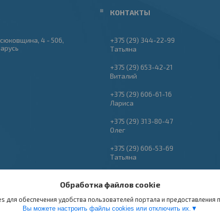
сюковщина, 4 - 506,
+375 (29) 344-22-99
ларусь
Татьяна
+375 (29) 653-42-21
Виталий
+375 (29) 606-61-16
Лариса
+375 (29) 313-80-47
Олег
+375 (29) 606-53-69
Татьяна
Обработка файлов cookie
s для обеспечения удобства пользователей портала и предоставления
Вы можете настроить файлы cookies или отключить их.
Сайт создан на платформе Deal.by