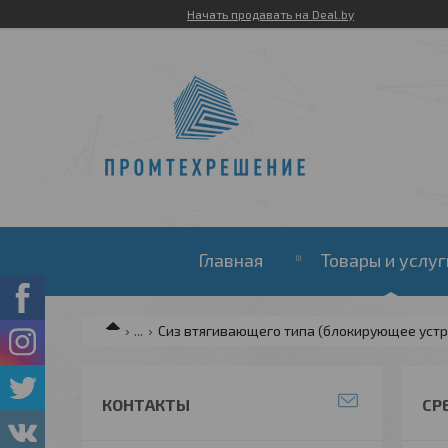
Начать продавать на Deal.by
Главная
Товары и услуг
...
Сиз втягивающего типа (блокирующее устр
КОНТАКТЫ
СР