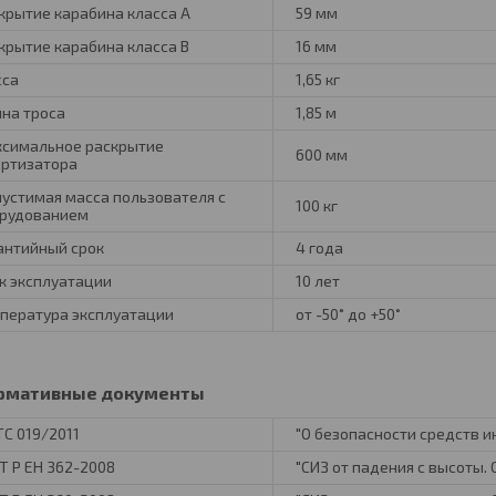
крытие карабина класса А
59 мм
крытие карабина класса В
16 мм
сса
1,65 кг
на троса
1,85 м
симальное раскрытие
600 мм
ртизатора
устимая масса пользователя с
100 кг
рудованием
антийный срок
4 года
к эксплуатации
10 лет
пература эксплуатации
от -50˚ до +50˚
рмативные документы
ТС 019/2011
"О безопасности средств 
Т Р ЕН 362-2008
"СИЗ от падения с высоты