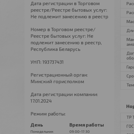
Дата регистрации в Торговом
Рас
реестре/Реестре бытовых услуг:
Рас
Не подлежит занесению в реестр
Ма
Номер в Торговом реестре/
Дли
Реестре бытовых услуг: Не
Мак
подлежит занесению в реестр,
амо
Республика Беларусь
Доп
обо
УНП: 193737431
Гар
Регистрационный орган:
Сро
Минский горисполком
Тем
Дата регистрации компании:
17.01.2024
Но
Режим работы:
ТР 
День
Время работы
ГОС
Понедельник
09:00-17:30